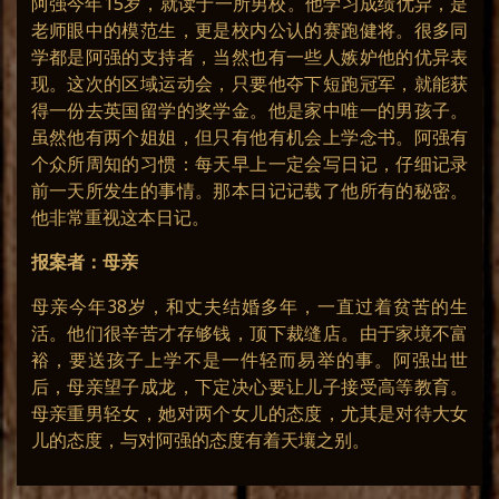
阿强今年15岁，就读于一所男校。他学习成绩优异，是
老师眼中的模范生，更是校内公认的赛跑健将。很多同
学都是阿强的支持者，当然也有一些人嫉妒他的优异表
现。这次的区域运动会，只要他夺下短跑冠军，就能获
得一份去英国留学的奖学金。他是家中唯一的男孩子。
虽然他有两个姐姐，但只有他有机会上学念书。阿强有
个众所周知的习惯：每天早上一定会写日记，仔细记录
前一天所发生的事情。那本日记记载了他所有的秘密。
他非常重视这本日记。
报案者：母亲
母亲今年38岁，和丈夫结婚多年，一直过着贫苦的生
活。他们很辛苦才存够钱，顶下裁缝店。由于家境不富
裕，要送孩子上学不是一件轻而易举的事。阿强出世
后，母亲望子成龙，下定决心要让儿子接受高等教育。
母亲重男轻女，她对两个女儿的态度，尤其是对待大女
儿的态度，与对阿强的态度有着天壤之别。