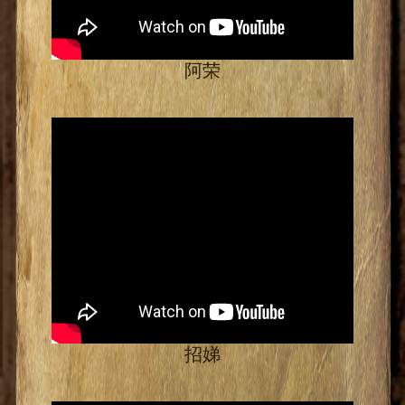
阿荣
招娣